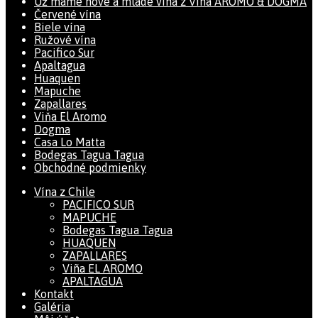
Už máme nové a mladé vína z Viña AROMO & DOGMA
Červené vína
Biele vína
Ružové vína
Pacifico Sur
Apaltagua
Huaquen
Mapuche
Zapallares
Viňa El Aromo
Dogma
Casa Lo Matta
Bodegas Tagua Tagua
Obchodné podmienky
Vína z Chile
PACIFICO SUR
MAPUCHE
Bodegas Tagua Tagua
HUAQUEN
ZAPALLARES
Viña EL AROMO
APALTAGUA
Kontakt
Galéria