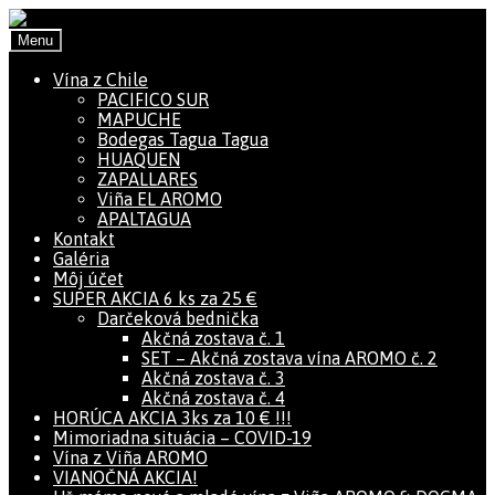
Preskočiť na navigáciu
Preskočiť na obsah
Menu
Vína z Chile
PACIFICO SUR
MAPUCHE
Bodegas Tagua Tagua
HUAQUEN
ZAPALLARES
Viña EL AROMO
APALTAGUA
Kontakt
Galéria
Môj účet
SUPER AKCIA 6 ks za 25 €
Darčeková bednička
Akčná zostava č. 1
SET – Akčná zostava vína AROMO č. 2
Akčná zostava č. 3
Akčná zostava č. 4
HORÚCA AKCIA 3ks za 10 € !!!
Mimoriadna situácia – COVID-19
Vína z Viña AROMO
VIANOČNÁ AKCIA!