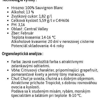
Hrozno: 100% Sauvignon Blanc
Alkohol: 13 %
Zvyškový cukor: 1,82 g/l
Celková kyslosť: 5,59 g/l v C4H606
PH: 3,16
Oblasť : Central Valley
Zber: Február
Teplota kvasenia: 14-16 °C
Alkoholové kvasenie: 20 dní v nerezovej cisterne
Potenciál skladovania: 4-6 roky
Organoleptická analýza :
Farba: Jasná svetložltá farba s atraktívnymi
zelenkavými odtieňmi.
Vôňa: Citrusový charakter, pripomínajúci grapefruit,
pomarančové kvety a jemný tóny maracuya.
Chuť: Chuť je svieža, chutná a s dobrým objemom.
Atraktívne príchute Tropické, s dobrou rovnováhou
ovocia a kyslosti.
Podáva sa k studeným misám, rybám, morským
špecialitám a šalátom pri teplote 8-10 °C.