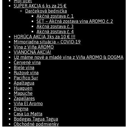
Môj účet
SUPER AKCIA 6 ks za 25 €
Darčeková bednička
Akčná zostava č. 1
SET – Akčná zostava vína AROMO č. 2
Akčná zostava č. 3
Akčná zostava č. 4
HORÚCA AKCIA 3ks za 10 € !!!
Mimoriadna situácia – COVID-19
Vína z Viña AROMO
VIANOČNÁ AKCIA!
Už máme nové a mladé vína z Viña AROMO & DOGMA
Červené vína
Biele vína
Ružové vína
Pacifico Sur
Apaltagua
Huaquen
Mapuche
Zapallares
Viňa El Aromo
Dogma
Casa Lo Matta
Bodegas Tagua Tagua
Obchodné podmienky