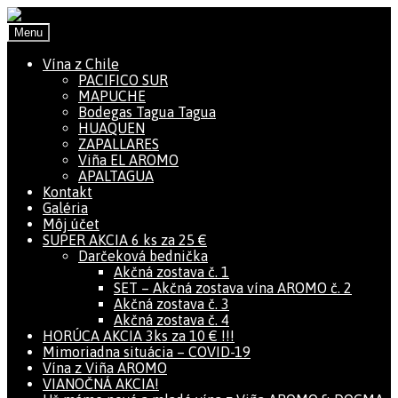
Preskočiť na navigáciu
Preskočiť na obsah
Menu
Vína z Chile
PACIFICO SUR
MAPUCHE
Bodegas Tagua Tagua
HUAQUEN
ZAPALLARES
Viña EL AROMO
APALTAGUA
Kontakt
Galéria
Môj účet
SUPER AKCIA 6 ks za 25 €
Darčeková bednička
Akčná zostava č. 1
SET – Akčná zostava vína AROMO č. 2
Akčná zostava č. 3
Akčná zostava č. 4
HORÚCA AKCIA 3ks za 10 € !!!
Mimoriadna situácia – COVID-19
Vína z Viña AROMO
VIANOČNÁ AKCIA!