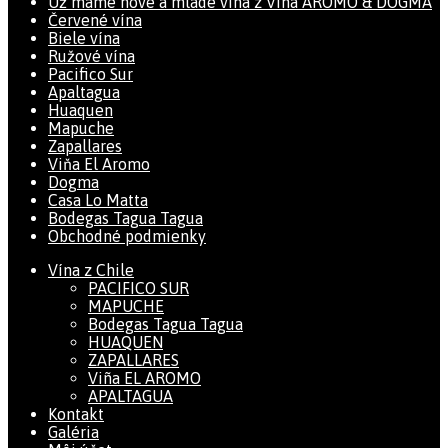
Už máme nové a mladé vína z Viña AROMO & DOGMA
Červené vína
Biele vína
Ružové vína
Pacifico Sur
Apaltagua
Huaquen
Mapuche
Zapallares
Viňa El Aromo
Dogma
Casa Lo Matta
Bodegas Tagua Tagua
Obchodné podmienky
Vína z Chile
PACIFICO SUR
MAPUCHE
Bodegas Tagua Tagua
HUAQUEN
ZAPALLARES
Viña EL AROMO
APALTAGUA
Kontakt
Galéria