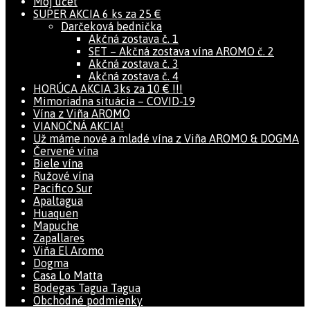
Môj účet
SUPER AKCIA 6 ks za 25 €
Darčeková bednička
Akčná zostava č. 1
SET – Akčná zostava vína AROMO č. 2
Akčná zostava č. 3
Akčná zostava č. 4
HORÚCA AKCIA 3ks za 10 € !!!
Mimoriadna situácia – COVID-19
Vína z Viña AROMO
VIANOČNÁ AKCIA!
Už máme nové a mladé vína z Viña AROMO & DOGMA
Červené vína
Biele vína
Ružové vína
Pacifico Sur
Apaltagua
Huaquen
Mapuche
Zapallares
Viňa El Aromo
Dogma
Casa Lo Matta
Bodegas Tagua Tagua
Obchodné podmienky