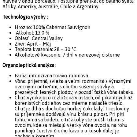
hlavne v okolí Bordeaux. Postupne prenikal do celého sveta,
Afriky, Ameriky, Austrálie, Chile a Argentíny.
Technológia výroby :
Hrozno: 100% Cabernet Sauvignon
Alkohol: 13,0 %
Oblasť : Central Valley
Zber: Apríl – Máj
Teplota kvasenia: 28 – 30 °C
Alkoholové kvasenie: 7 dní v nerezovej cisterne
Organoleptická analýza :
Farba: intenzívna tmavo-rubínová.
Vôňa: príjemná, svieža a veľmi rozmanitá s výraznými
ovocnými odtieňmi, s chuťou sušenej slivky a
prezretých lesných plodov, v pozadí ťažká vôňa tabaku.
Chuť: vynikajúco rozložená v ústach, od pikantných až
korenistých odtieňov cez mierne nasladlé trieslo.
Chuť je dlhá s dochuťou horkej čokolády. Triesloviny
sú príjemné a dodávajú vínu krásnu plnosť. Pri pití
tohto vína sa budete cítiť akoby ste prešli trhom s
ovocím, kde sa miešajú všetky vône ovocia, na rohu
ponúkajú čerstvú čiernu kávu a o kúsok ďalej je
obchod s korením.