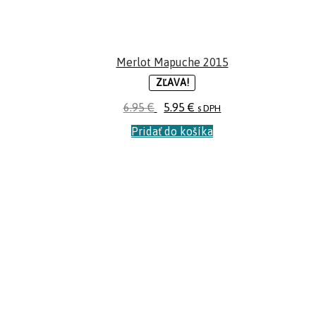
Merlot Mapuche 2015
ZĽAVA!
6.95
€
5.95
€
s DPH
Pridať do košíka