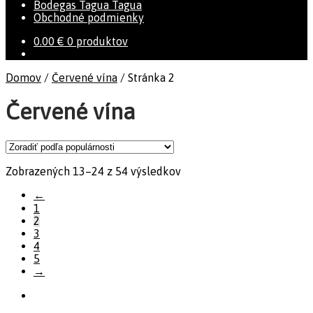
Bodegas Tagua Tagua
Obchodné podmienky
0.00
€
0 produktov
Domov
/
Červené vína
/
Stránka 2
Červené vína
Zobrazených 13–24 z 54 výsledkov
←
1
2
3
4
5
→