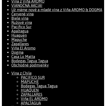
Vína z Viña AROMO
VIANOČNÁ AKCIA!
Už máme nové a mladé vína z Viña AROMO & DOGMA
Červené vína
Biele vína
Ružové vína
Pacifico Sur
Apaltagua
Huaquen
Mapuche
Zapallares
Viňa El Aromo
Dogma
Casa Lo Matta
Bodegas Tagua Tagua
Obchodné podmienky
Vína z Chile
PACIFICO SUR
MAPUCHE
Bodegas Tagua Tagua
HUAQUEN
ZAPALLARES
Viña EL AROMO
APALTAGUA