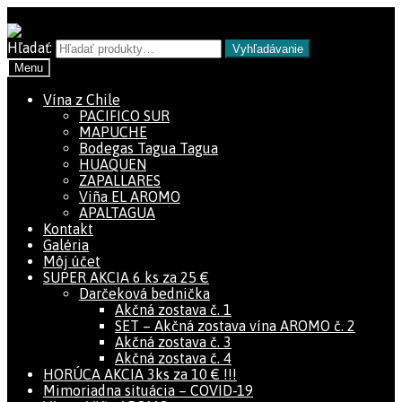
Preskočiť na navigáciu
Preskočiť na obsah
Hľadať:
Vyhľadávanie
Menu
Vína z Chile
PACIFICO SUR
MAPUCHE
Bodegas Tagua Tagua
HUAQUEN
ZAPALLARES
Viña EL AROMO
APALTAGUA
Kontakt
Galéria
Môj účet
SUPER AKCIA 6 ks za 25 €
Darčeková bednička
Akčná zostava č. 1
SET – Akčná zostava vína AROMO č. 2
Akčná zostava č. 3
Akčná zostava č. 4
HORÚCA AKCIA 3ks za 10 € !!!
Mimoriadna situácia – COVID-19