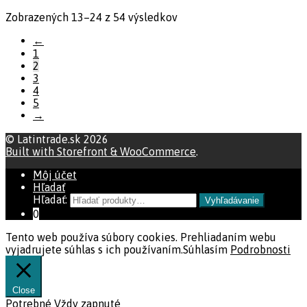
Zobrazených 13–24 z 54 výsledkov
←
1
2
3
4
5
→
© Latintrade.sk 2026
Built with Storefront & WooCommerce
.
Môj účet
Hľadať
Hľadať:
Vyhľadávanie
0
Tento web používa súbory cookies. Prehliadaním webu
vyjadrujete súhlas s ich používaním.
Súhlasím
Podrobnosti
Close
Potrebné
Vždy zapnuté