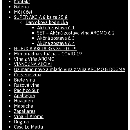
Kontakt
Galéria
Môj účet
SUPER AKCIA 6 ks za 25 €
Darčeková bednička
Akčná zostava č. 1
SET – Akčná zostava vína AROMO č. 2
Akčná zostava č. 3
Akčná zostava č. 4
HORÚCA AKCIA 3ks za 10 € !!!
Mimoriadna situácia – COVID-19
Vína z Viña AROMO
VIANOČNÁ AKCIA!
Už máme nové a mladé vína z Viña AROMO & DOGMA
Červené vína
Biele vína
Ružové vína
Pacifico Sur
Apaltagua
Huaquen
Mapuche
Zapallares
Viňa El Aromo
Dogma
Casa Lo Matta