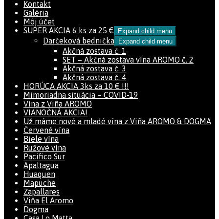
Kontakt
Galéria
Môj účet
SUPER AKCIA 6 ks za 25 €
Expand child menu
Darčeková bednička
Expand child menu
Akčná zostava č. 1
SET – Akčná zostava vína AROMO č. 2
Akčná zostava č. 3
Akčná zostava č. 4
HORÚCA AKCIA 3ks za 10 € !!!
Mimoriadna situácia – COVID-19
Vína z Viña AROMO
VIANOČNÁ AKCIA!
Už máme nové a mladé vína z Viña AROMO & DOGMA
Červené vína
Biele vína
Ružové vína
Pacifico Sur
Apaltagua
Huaquen
Mapuche
Zapallares
Viňa El Aromo
Dogma
Casa Lo Matta