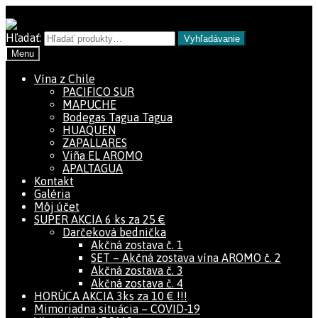
Preskočiť na navigáciu
Preskočiť na obsah
Hľadať:
Vyhľadávanie
Menu
Vína z Chile
PACIFICO SUR
MAPUCHE
Bodegas Tagua Tagua
HUAQUEN
ZAPALLARES
Viña EL AROMO
APALTAGUA
Kontakt
Galéria
Môj účet
SUPER AKCIA 6 ks za 25 €
Darčeková bednička
Akčná zostava č. 1
SET – Akčná zostava vína AROMO č. 2
Akčná zostava č. 3
Akčná zostava č. 4
HORÚCA AKCIA 3ks za 10 € !!!
Mimoriadna situácia – COVID-19