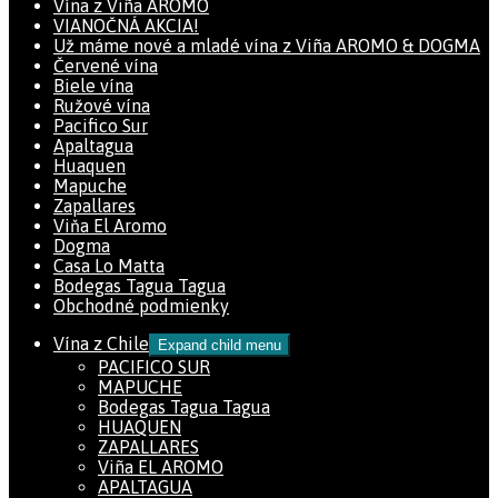
Vína z Viña AROMO
VIANOČNÁ AKCIA!
Už máme nové a mladé vína z Viña AROMO & DOGMA
Červené vína
Biele vína
Ružové vína
Pacifico Sur
Apaltagua
Huaquen
Mapuche
Zapallares
Viňa El Aromo
Dogma
Casa Lo Matta
Bodegas Tagua Tagua
Obchodné podmienky
Vína z Chile
Expand child menu
PACIFICO SUR
MAPUCHE
Bodegas Tagua Tagua
HUAQUEN
ZAPALLARES
Viña EL AROMO
APALTAGUA