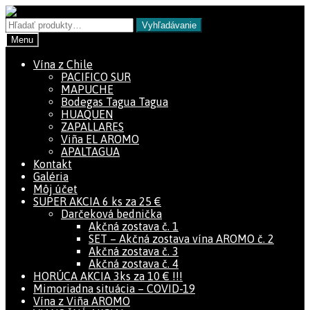
Vyhľadávanie
Menu
Vína z Chile
PACIFICO SUR
MAPUCHE
Bodegas Tagua Tagua
HUAQUEN
ZAPALLARES
Viña EL AROMO
APALTAGUA
Kontakt
Galéria
Môj účet
SUPER AKCIA 6 ks za 25 €
Darčeková bednička
Akčná zostava č. 1
SET – Akčná zostava vína AROMO č. 2
Akčná zostava č. 3
Akčná zostava č. 4
HORÚCA AKCIA 3ks za 10 € !!!
Mimoriadna situácia – COVID-19
Vína z Viña AROMO