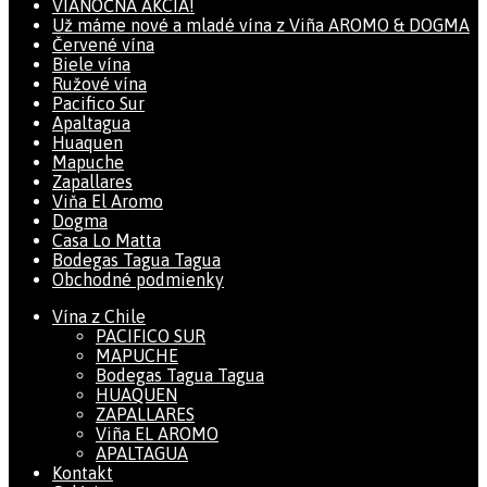
VIANOČNÁ AKCIA!
Už máme nové a mladé vína z Viña AROMO & DOGMA
Červené vína
Biele vína
Ružové vína
Pacifico Sur
Apaltagua
Huaquen
Mapuche
Zapallares
Viňa El Aromo
Dogma
Casa Lo Matta
Bodegas Tagua Tagua
Obchodné podmienky
Vína z Chile
PACIFICO SUR
MAPUCHE
Bodegas Tagua Tagua
HUAQUEN
ZAPALLARES
Viña EL AROMO
APALTAGUA
Kontakt