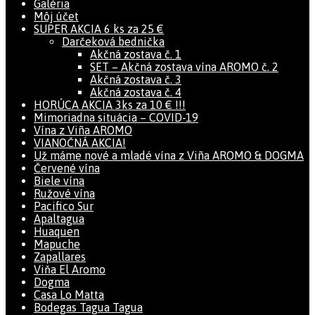
Galéria
Môj účet
SUPER AKCIA 6 ks za 25 €
Darčeková bednička
Akčná zostava č. 1
SET – Akčná zostava vína AROMO č. 2
Akčná zostava č. 3
Akčná zostava č. 4
HORÚCA AKCIA 3ks za 10 € !!!
Mimoriadna situácia – COVID-19
Vína z Viña AROMO
VIANOČNÁ AKCIA!
Už máme nové a mladé vína z Viña AROMO & DOGMA
Červené vína
Biele vína
Ružové vína
Pacifico Sur
Apaltagua
Huaquen
Mapuche
Zapallares
Viňa El Aromo
Dogma
Casa Lo Matta
Bodegas Tagua Tagua