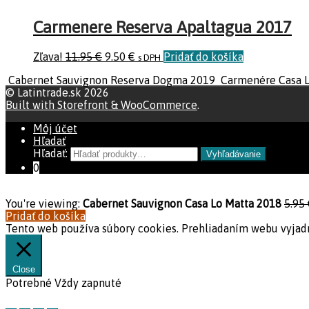
Carmenere Reserva Apaltagua 2017
Zľava!
11.95
€
9.50
€
Pridať do košíka
s DPH
Cabernet Sauvignon Reserva Dogma 2019
Carmenére Casa L
© Latintrade.sk 2026
Built with Storefront & WooCommerce
.
Môj účet
Hľadať
Hľadať:
Vyhľadávanie
0
You're viewing:
Cabernet Sauvignon Casa Lo Matta 2018
5.95
Pridať do košíka
Tento web používa súbory cookies. Prehliadaním webu vyjadr
Close
Potrebné
Vždy zapnuté