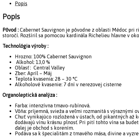
Popis
Popis
Pôvod :
Cabernet Sauvignon je pôvodne z oblasti Médoc pri ri
storočí. Rozšíril sa pomocou kardinála Richelieu hlavne v oko
Technológia výroby :
Hrozno: 100% Cabernet Sauvignon
Alkohol: 13,0 %
Oblasť : Central Valley
Zber: Apríl – Máj
Teplota kvasenia: 28 – 30 °C
Alkoholové kvasenie: 7 dní v nerezovej cisterne
Organoleptická analýza :
Farba: intenzívna tmavo-rubínová.
Vôňa: príjemná, svieža a veľmi rozmanitá s výraznými o
Chuť: vynikajúco rozložená v ústach, od pikantných až k
dodávajú vínu krásnu plnosť. Pri pití tohto vína sa bud
ďalej je obchod s korením.
Podáva sa k špecialitám z tmavého mäsa, divine a vyzre