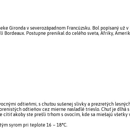
eke Gironda v severozápadnom Francúzsku. Bol popísaný už v č
lí Bordeaux. Postupne prenikal do celého sveta, Afriky, Ameriky
vocnými odtieňmi, s chuťou sušenej slivky a prezretých lesných
orenistých odtieňov cez mierne nasladlé trieslo. Chuť je dlhá 
ete cítiť akoby ste prešli trhom s ovocím, kde sa miešajú všetk
tým syrom pri teplote 16 – 18°C.