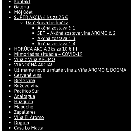
Kontakt
Galéria
Môj účet
SUPER AKCIA 6 ks za 25 €
Darčeková bednička
Akčná zostava č. 1
SET – Akčná zostava vína AROMO č. 2
Akčná zostava č. 3
Akčná zostava č. 4
HORÚCA AKCIA 3ks za 10 € !!!
Mimoriadna situácia – COVID-19
Vína z Viña AROMO
VIANOČNÁ AKCIA!
Už máme nové a mladé vína z Viña AROMO & DOGMA
Červené vína
Biele vína
Ružové vína
Pacifico Sur
Apaltagua
Huaquen
Mapuche
Zapallares
Viňa El Aromo
Dogma
Casa Lo Matta