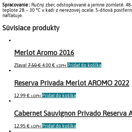
Spracovanie :
Ručný zber, odstopkované a jemne zomleté. 48-
teplote 28 – 30 °C v kadi z nerezovej ocele. 5-dňová postfer
nafľašuje.
Súvisiace produkty
Merlot Aromo 2016
Zľava!
7.50
€
4.00
€
Pridať do košíka
s DPH
Reserva Privada Merlot AROMO 2022
12.99
€
Pridať do košíka
s DPH
Cabernet Sauvignon Privado Reserva
12.95
€
Pridať do košíka
s DPH