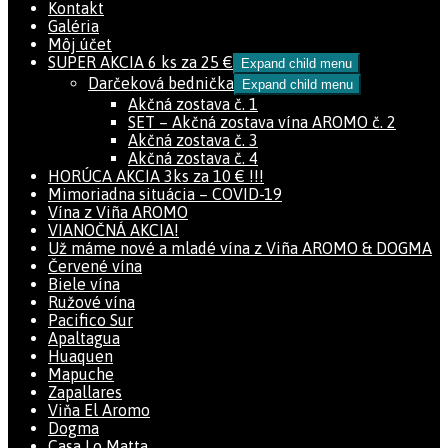
Kontakt
Galéria
Môj účet
SUPER AKCIA 6 ks za 25 €
Expand child menu
Darčeková bednička
Expand child menu
Akčná zostava č. 1
SET – Akčná zostava vína AROMO č. 2
Akčná zostava č. 3
Akčná zostava č. 4
HORÚCA AKCIA 3ks za 10 € !!!
Mimoriadna situácia – COVID-19
Vína z Viña AROMO
VIANOČNÁ AKCIA!
Už máme nové a mladé vína z Viña AROMO & DOGMA
Červené vína
Biele vína
Ružové vína
Pacifico Sur
Apaltagua
Huaquen
Mapuche
Zapallares
Viňa El Aromo
Dogma
Casa Lo Matta