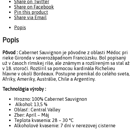
Share on Twitter
Share on Facebook
Pin this product
Share via Email
Popis
Popis
Pôvod :
Cabernet Sauvignon je pôvodne z oblasti Médoc pri
rieke Gironda v severozápadnom Francúzsku. Bol popísaný
už v časoch rímskej ríše, ale známym a rozšíreným sa stal až
v 18. storočí. Rozšíril sa pomocou kardinála Richelieu
hlavne v okolí Bordeaux. Postupne prenikal do celého sveta,
Afriky, Ameriky, Austrálie, Chile a Argentíny.
Technológia výroby :
Hrozno: 100% Cabernet Sauvignon
Alkohol: 13,5 %
Oblasť : Central Valley
Zber: Apríl – Máj
Teplota kvasenia: 28 – 30 °C
Alkoholové kvasenie: 7 dní v nerezovej cisterne