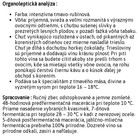
Organoleptická analýza :
Farba: intenzívna tmavo-rubínová.
Vôňa: príjemná, svieža a veľmi rozmanitá s výraznými
ovocnými odtieňmi, s chuťou sušenej slivky a
prezretých lesných plodov, v pozadí ťažká vôňa tabaku.
Chuť: vynikajúco rozložená v ústach, od pikantných až
korenistých odtieňov cez mierne nasladlé trieslo.
Chuť je dlhá s dochuťou horkej čokolády. Triesloviny
sú príjemné a dodávajú vínu krásnu plnosť. Pri pití
tohto vína sa budete cítiť akoby ste prešli trhom s
ovocím, kde sa miešajú všetky vône ovocia, na rohu
ponúkajú čerstvú čiernu kávu a o kúsok ďalej je
obchod s korením.
Podáva sa k špecialitám z tmavého mäsa, divine a
vyzretým syrom pri teplote 16 – 18°C.
Spracovanie :
Ručný zber, odstopkované a jemne zomleté.
48-hodinová predfermentačná macerácia pri teplote 10 °C.
Priame nasadenie vybraných kvasiniek, 7-dňová
fermentácia pri teplote 28 – 30 °C v kadi z nerezovej ocele.
5-dňová postfermentačná macerácia, jablčno-mliečna
fermentácia prebieha 100% prírodne. Dozreté víno sa
prírodne odkalí, zasíri a nafľašuje.