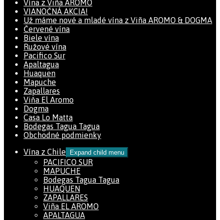
Vína z Viña AROMO
VIANOČNÁ AKCIA!
Už máme nové a mladé vína z Viña AROMO & DOGMA
Červené vína
Biele vína
Ružové vína
Pacifico Sur
Apaltagua
Huaquen
Mapuche
Zapallares
Viňa El Aromo
Dogma
Casa Lo Matta
Bodegas Tagua Tagua
Obchodné podmienky
Vína z Chile
Expand child menu
PACIFICO SUR
MAPUCHE
Bodegas Tagua Tagua
HUAQUEN
ZAPALLARES
Viña EL AROMO
APALTAGUA