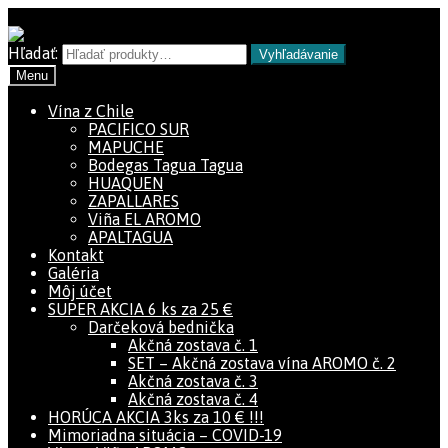
Preskočiť na navigáciu
Preskočiť na obsah
Hľadať:
Vyhľadávanie
Menu
Vína z Chile
PACIFICO SUR
MAPUCHE
Bodegas Tagua Tagua
HUAQUEN
ZAPALLARES
Viña EL AROMO
APALTAGUA
Kontakt
Galéria
Môj účet
SUPER AKCIA 6 ks za 25 €
Darčeková bednička
Akčná zostava č. 1
SET – Akčná zostava vína AROMO č. 2
Akčná zostava č. 3
Akčná zostava č. 4
HORÚCA AKCIA 3ks za 10 € !!!
Mimoriadna situácia – COVID-19