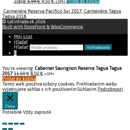
Zľava!
6.99
€
4.50
€
Pridať do košíka
s DPH
Carmenére Reserva Pacifico Sur 2017
Carmenére Tagua
Tagua 2018
© Latintrade.sk 2026
Built with Storefront & WooCommerce
.
Môj účet
Hľadať
Hľadať:
Vyhľadávanie
0
You're viewing:
Cabernet Sauvignon Reserva Tagua Tagua
2017
11.50
€
8.50
€
s DPH
Pridať do košíka
Tento web používa súbory cookies. Prehliadaním webu
vyjadrujete súhlas s ich používaním.
Súhlasím
Podrobnosti
Close
Potrebné
Vždy zapnuté