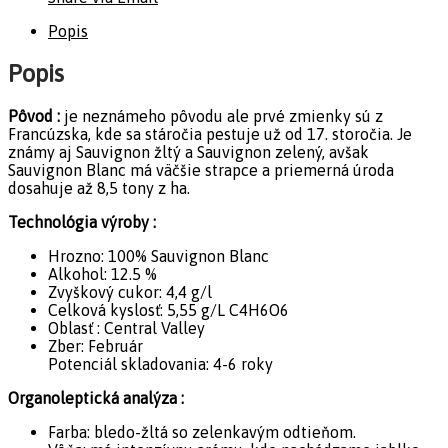
Popis
Popis
Pôvod :
je neznámeho pôvodu ale prvé zmienky sú z
Francúzska, kde sa stáročia pestuje už od 17. storočia. Je
známy aj Sauvignon žltý a Sauvignon zelený, avšak
Sauvignon Blanc má väčšie strapce a priemerná úroda
dosahuje až 8,5 tony z ha.
Technológia výroby :
Hrozno: 100% Sauvignon Blanc
Alkohol: 12.5 %
Zvyškový cukor: 4,4 g/l
Celková kyslosť: 5,55 g/L C4H6O6
Oblasť : Central Valley
Zber: Február
Potenciál skladovania: 4-6 roky
Organoleptická analýza :
Farba: bledo-žltá so zelenkavým odtieňom.