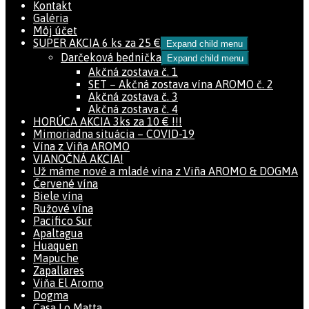
Kontakt
Galéria
Môj účet
SUPER AKCIA 6 ks za 25 €
Expand child menu
Darčeková bednička
Expand child menu
Akčná zostava č. 1
SET – Akčná zostava vína AROMO č. 2
Akčná zostava č. 3
Akčná zostava č. 4
HORÚCA AKCIA 3ks za 10 € !!!
Mimoriadna situácia – COVID-19
Vína z Viña AROMO
VIANOČNÁ AKCIA!
Už máme nové a mladé vína z Viña AROMO & DOGMA
Červené vína
Biele vína
Ružové vína
Pacifico Sur
Apaltagua
Huaquen
Mapuche
Zapallares
Viňa El Aromo
Dogma
Casa Lo Matta