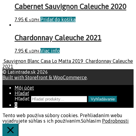
Cabernet Sauvignon Caleuche 2020
7.95
€
Pridať do košíka
s DPH
Chardonnay Caleuche 2021
7.95
€
Viac info
s DPH
Sauvignon Blanc Casa Lo Matta 2019
Chardonnay Caleuche
2021
© Latintrade.sk 2026
Built with Storefront & WooCommerce
.
Môj účet
Hľadať
Hľadať:
Vyhľadávanie
0
Tento web používa súbory cookies. Prehliadaním webu
vyjadrujete súhlas s ich používaním.
Súhlasím
Podrobnosti