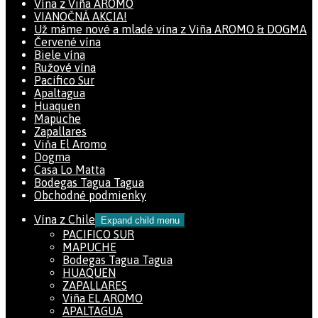
Vína z Viña AROMO
VIANOČNÁ AKCIA!
Už máme nové a mladé vína z Viña AROMO & DOGMA
Červené vína
Biele vína
Ružové vína
Pacifico Sur
Apaltagua
Huaquen
Mapuche
Zapallares
Viňa El Aromo
Dogma
Casa Lo Matta
Bodegas Tagua Tagua
Obchodné podmienky
Vína z Chile
Expand child menu
PACIFICO SUR
MAPUCHE
Bodegas Tagua Tagua
HUAQUEN
ZAPALLARES
Viña EL AROMO
APALTAGUA