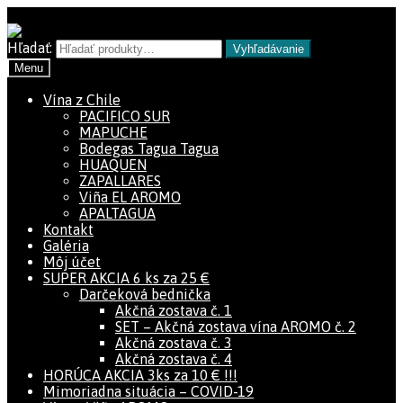
Preskočiť na navigáciu
Preskočiť na obsah
Hľadať:
Vyhľadávanie
Menu
Vína z Chile
PACIFICO SUR
MAPUCHE
Bodegas Tagua Tagua
HUAQUEN
ZAPALLARES
Viña EL AROMO
APALTAGUA
Kontakt
Galéria
Môj účet
SUPER AKCIA 6 ks za 25 €
Darčeková bednička
Akčná zostava č. 1
SET – Akčná zostava vína AROMO č. 2
Akčná zostava č. 3
Akčná zostava č. 4
HORÚCA AKCIA 3ks za 10 € !!!
Mimoriadna situácia – COVID-19