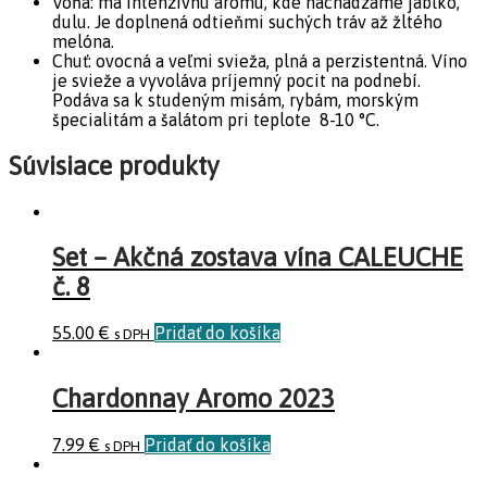
Vôňa: má intenzívnu arómu, kde nachádzame jablko,
dulu. Je doplnená odtieňmi suchých tráv až žltého
melóna.
Chuť: ovocná a veľmi svieža, plná a perzistentná. Víno
je svieže a vyvoláva príjemný pocit na podnebí.
Podáva sa k studeným misám, rybám, morským
špecialitám a šalátom pri teplote 8-10 °C.
Súvisiace produkty
Set – Akčná zostava vína CALEUCHE
č. 8
55.00
€
Pridať do košíka
s DPH
Chardonnay Aromo 2023
7.99
€
Pridať do košíka
s DPH