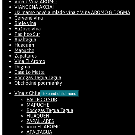
Vína z Viña AROMO
VIANOČNÁ AKCIA!
Už máme nové a mladé vína z Viña AROMO & DOGMA
Červené vína
Biele vína
Ružové vína
Pacifico Sur
Apaltagua
Huaquen
Mapuche
Zapallares
Viňa El Aromo
Dogma
Casa Lo Matta
Bodegas Tagua Tagua
Obchodné podmienky
Vína z Chile
Expand child menu
PACIFICO SUR
MAPUCHE
Bodegas Tagua Tagua
HUAQUEN
ZAPALLARES
Viña EL AROMO
APALTAGUA