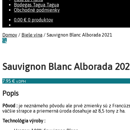
Bodegas Tagua Tagua
Obchodné podmienky
0.00
€
0 produktov
Domov
/
Biele vína
/
Sauvignon Blanc Alborada 2021
🔍
Sauvignon Blanc Alborada 20
7.95
€
s DPH
Popis
Pôvod :
je neznámeho pôvodu ale prvé zmienky sú z Francúzska
väčšie strapce a priemerná úroda dosahuje až 8,5 tony z ha.
Technológia výroby :