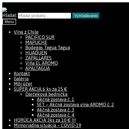
Preskočiť na navigáciu
Preskočiť na obsah
Hľadať:
Vyhľadávanie
Menu
Vína z Chile
PACIFICO SUR
MAPUCHE
Bodegas Tagua Tagua
HUAQUEN
ZAPALLARES
Viña EL AROMO
APALTAGUA
Kontakt
Galéria
Môj účet
SUPER AKCIA 6 ks za 25 €
Darčeková bednička
Akčná zostava č. 1
SET – Akčná zostava vína AROMO č. 2
Akčná zostava č. 3
Akčná zostava č. 4
HORÚCA AKCIA 3ks za 10 € !!!
Mimoriadna situácia – COVID-19