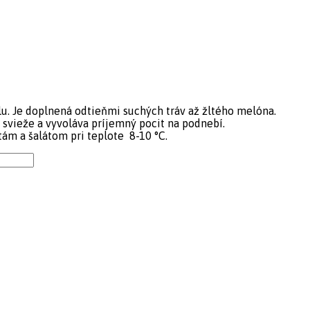
u. Je doplnená odtieňmi suchých tráv až žltého melóna.
e svieže a vyvoláva príjemný pocit na podnebí.
ám a šalátom pri teplote 8-10 °C.