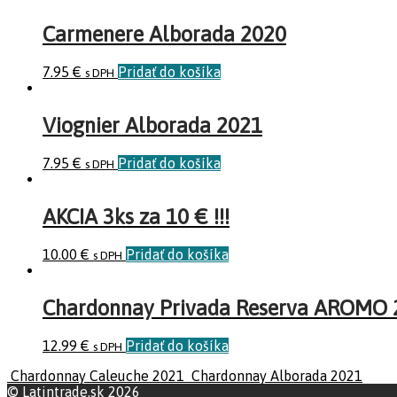
Carmenere Alborada 2020
7.95
€
Pridať do košíka
s DPH
Viognier Alborada 2021
7.95
€
Pridať do košíka
s DPH
AKCIA 3ks za 10 € !!!
10.00
€
Pridať do košíka
s DPH
Chardonnay Privada Reserva AROMO 
12.99
€
Pridať do košíka
s DPH
Chardonnay Caleuche 2021
Chardonnay Alborada 2021
© Latintrade.sk 2026