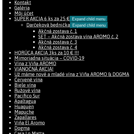
Kontakt
Galéria
Môj účet
SUPER AKCIA 6 ks za 25 €
Expand child menu
Darčeková bednička
Expand child menu
Akčná zostava č. 1
SET – Akčná zostava vína AROMO č. 2
Akčná zostava č. 3
Akčná zostava č. 4
HORÚCA AKCIA 3ks za 10 € !!!
Mimoriadna situácia – COVID-19
Vína z Viña AROMO
VIANOČNÁ AKCIA!
Už máme nové a mladé vína z Viña AROMO & DOGMA
Červené vína
Biele vína
Ružové vína
Pacifico Sur
Apaltagua
Huaquen
Mapuche
Zapallares
Viňa El Aromo
Dogma
Casa Lo Matta