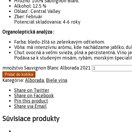
Hrozno: 100% Sauvignon Blanc
Alkohol: 12.5 %
Oblasť : Central Valley
Zber: Február
Potenciál skladovania: 4-6 roky
Organoleptická analýza :
Farba: bledo-žltá so zelenkavým odtieňom.
Vôňa: má intenzívnu arómu, kde nachádzame jablko, dul
Chuť: ovocná a veľmi svieža, plná a perzistentná. Víno j
Podáva sa k studeným misám, rybám, morským špecialit
množstvo Sauvignon Blanc Alborada 2021
Pridať do košíka
Kategórie:
Alborada
,
Biele vína
Share on Twitter
Share on Facebook
Pin this product
Share via Email
Súvisiace produkty