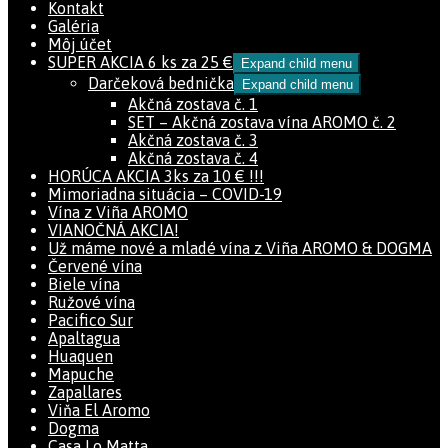
Kontakt
Galéria
Môj účet
SUPER AKCIA 6 ks za 25 €
Expand child menu
Darčeková bednička
Expand child menu
Akčná zostava č. 1
SET – Akčná zostava vína AROMO č. 2
Akčná zostava č. 3
Akčná zostava č. 4
HORÚCA AKCIA 3ks za 10 € !!!
Mimoriadna situácia – COVID-19
Vína z Viña AROMO
VIANOČNÁ AKCIA!
Už máme nové a mladé vína z Viña AROMO & DOGMA
Červené vína
Biele vína
Ružové vína
Pacifico Sur
Apaltagua
Huaquen
Mapuche
Zapallares
Viňa El Aromo
Dogma
Casa Lo Matta