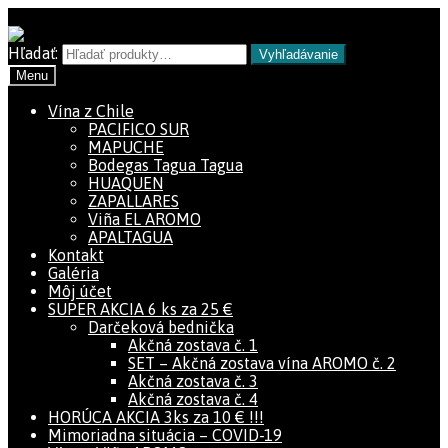
Preskočiť na navigáciu
Preskočiť na obsah
Hľadať:
Vyhľadávanie
Menu
Vína z Chile
PACIFICO SUR
MAPUCHE
Bodegas Tagua Tagua
HUAQUEN
ZAPALLARES
Viña EL AROMO
APALTAGUA
Kontakt
Galéria
Môj účet
SUPER AKCIA 6 ks za 25 €
Darčeková bednička
Akčná zostava č. 1
SET – Akčná zostava vína AROMO č. 2
Akčná zostava č. 3
Akčná zostava č. 4
HORÚCA AKCIA 3ks za 10 € !!!
Mimoriadna situácia – COVID-19