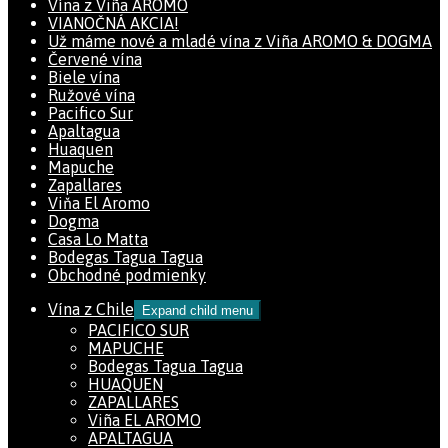
Vína z Viña AROMO
VIANOČNÁ AKCIA!
Už máme nové a mladé vína z Viña AROMO & DOGMA
Červené vína
Biele vína
Ružové vína
Pacifico Sur
Apaltagua
Huaquen
Mapuche
Zapallares
Viňa El Aromo
Dogma
Casa Lo Matta
Bodegas Tagua Tagua
Obchodné podmienky
Vína z Chile
Expand child menu
PACIFICO SUR
MAPUCHE
Bodegas Tagua Tagua
HUAQUEN
ZAPALLARES
Viña EL AROMO
APALTAGUA