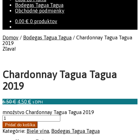
Bodegas Tagua Tagua
Obchodné podmienky
0.00
€
0 produktov
Domov
/
Bodegas Tagua Tagua
/
Chardonnay Tagua Tagua
2019
Zľava!
Chardonnay Tagua Tagua
2019
6.50
€
4.50
€
s DPH
množstvo Chardonnay Tagua Tagua 2019
Pridať do košíka
Kategórie:
Biele vína
,
Bodegas Tagua Tagua