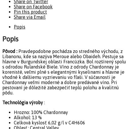
Share on Twitter
Share on Facebook
Pin this product
Share via Email
Popis
Popis
Pôvod :
Pravdepodobne pochádza zo stredného východu, z
Libanonu, kde sa nazýva Meroue alebo Obaideh. Pestuje sa
hlavne v Burgundskej oblasti Francúzka. Bol rozšírený spolu
s odrodou Rulandské Biele. Víno z odrody Chardonnay je
korenisté, veľmi plné s elegantnými kyselinami a hlavne je
vhodné k ďalšiemu vyzrievaniu vo fľaši. V súčasnosti je
Chardonnay veľmi moderné a dobre predávané víno. Pri
pestovaní je dôležité zabezpečiť teplú polohu a kvalitnú
pôdu.
Technológia výroby
:
Hrozno: 100% Chardonnay
Alkohol: 13 %
Celková kyslosť: 6,02 g/l v C4H606
Oblasť : Central Valley