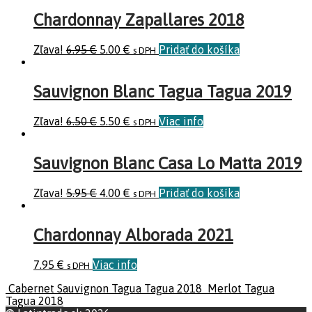
Chardonnay Zapallares 2018
Zľava!
6.95
€
5.00
€
Pridať do košíka
s DPH
Sauvignon Blanc Tagua Tagua 2019
Zľava!
6.50
€
5.50
€
Viac info
s DPH
Sauvignon Blanc Casa Lo Matta 2019
Zľava!
5.95
€
4.00
€
Pridať do košíka
s DPH
Chardonnay Alborada 2021
7.95
€
Viac info
s DPH
Cabernet Sauvignon Tagua Tagua 2018
Merlot Tagua
Tagua 2018