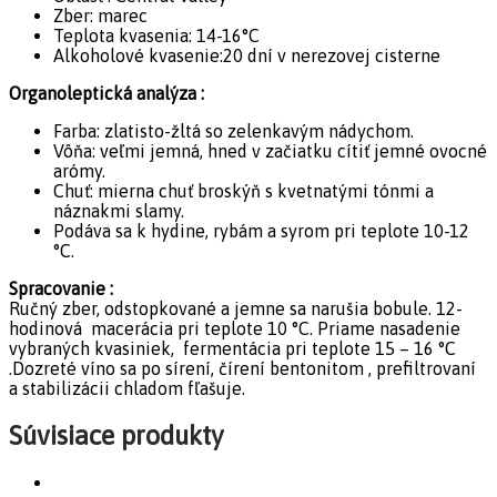
Zber: marec
Teplota kvasenia: 14-16°C
Alkoholové kvasenie:20 dní v nerezovej cisterne
Organoleptická analýza :
Farba: zlatisto-žltá so zelenkavým nádychom.
Vôňa: veľmi jemná, hned v začiatku cítiť jemné ovocné
arómy.
Chuť: mierna chuť broskýň s kvetnatými tónmi a
náznakmi slamy.
Podáva sa k hydine, rybám a syrom pri teplote 10-12
°C.
Spracovanie :
Ručný zber, odstopkované a jemne sa narušia bobule. 12-
hodinová macerácia pri teplote 10 °C. Priame nasadenie
vybraných kvasiniek, fermentácia pri teplote 15 – 16 °C
.Dozreté víno sa po sírení, čírení bentonitom , prefiltrovaní
a stabilizácii chladom fľašuje.
Súvisiace produkty