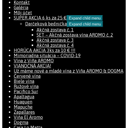
Kontakt
Galéria
Môj účet
SUPER AKCIA 6 ks za 25 €
Expand child menu
Darčeková bednička
Expand child menu
Akčná zostava č. 1
SET – Akčná zostava vína AROMO č. 2
Akčná zostava č. 3
Akčná zostava č. 4
HORÚCA AKCIA 3ks za 10 € !!!
Mimoriadna situácia – COVID-19
Vína z Viña AROMO
VIANOČNÁ AKCIA!
Už máme nové a mladé vína z Viña AROMO & DOGMA
Červené vína
Biele vína
Ružové vína
Pacifico Sur
Apaltagua
Huaquen
Mapuche
Zapallares
Viňa El Aromo
Dogma
Casa Lo Matta