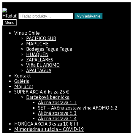
Preskočiť na navigáciu
Preskočiť na obsah
Hľadať:
Vyhľadávanie
Menu
Vína z Chile
PACIFICO SUR
MAPUCHE
Bodegas Tagua Tagua
HUAQUEN
ZAPALLARES
Viña EL AROMO
APALTAGUA
Kontakt
Galéria
Môj účet
SUPER AKCIA 6 ks za 25 €
Darčeková bednička
Akčná zostava č. 1
SET – Akčná zostava vína AROMO č. 2
Akčná zostava č. 3
Akčná zostava č. 4
HORÚCA AKCIA 3ks za 10 € !!!
Mimoriadna situácia – COVID-19