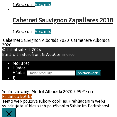
6.95
€
Viac info
s DPH
Cabernet Sauvignon Zapallares 2018
6.95
€
Viac info
s DPH
Cabernet Sauvignon Alborada 2020
Carmenere Alborada
2020
© Latintrade.sk 2026
Built with Storefront & WooCommerce
.
Môj účet
Hľadať
Hľadať:
Vyhľadávanie
0
You're viewing:
Merlot Alborada 2020
7.95
€
s DPH
Pridať do košíka
Tento web používa súbory cookies. Prehliadaním webu
vyjadrujete súhlas s ich používaním.
Súhlasím
Podrobnosti