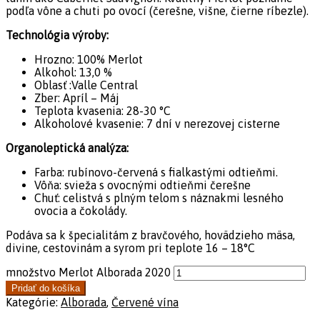
podľa vône a chuti po ovocí (čerešne, višne, čierne ríbezle).
Technológia výroby:
Hrozno: 100% Merlot
Alkohol: 13,0 %
Oblasť :Valle Central
Zber: Apríl – Máj
Teplota kvasenia: 28-30 °C
Alkoholové kvasenie: 7 dní v nerezovej cisterne
Organoleptická analýza:
Farba: rubínovo-červená s fialkastými odtieňmi.
Vôňa: svieža s ovocnými odtieňmi čerešne
Chuť: celistvá s plným telom s náznakmi lesného
ovocia a čokolády.
Podáva sa k špecialitám z bravčového, hovädzieho mäsa,
divine, cestovinám a syrom pri teplote 16 – 18°C
množstvo Merlot Alborada 2020
Pridať do košíka
Kategórie:
Alborada
,
Červené vína