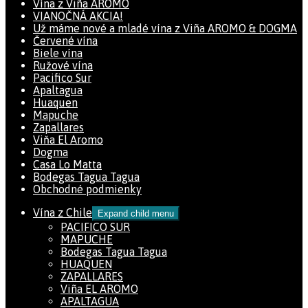
Vína z Viña AROMO
VIANOČNÁ AKCIA!
Už máme nové a mladé vína z Viña AROMO & DOGMA
Červené vína
Biele vína
Ružové vína
Pacifico Sur
Apaltagua
Huaquen
Mapuche
Zapallares
Viňa El Aromo
Dogma
Casa Lo Matta
Bodegas Tagua Tagua
Obchodné podmienky
Vína z Chile
Expand child menu
PACIFICO SUR
MAPUCHE
Bodegas Tagua Tagua
HUAQUEN
ZAPALLARES
Viña EL AROMO
APALTAGUA