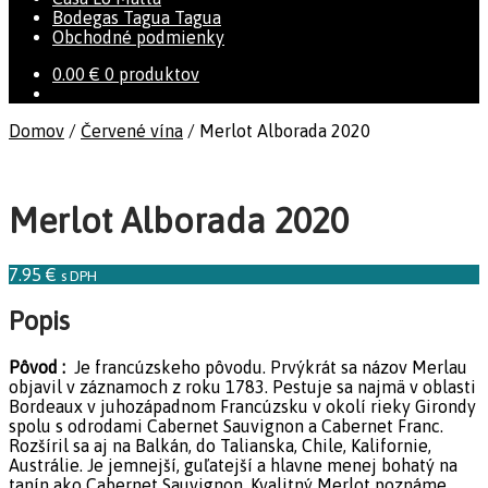
Bodegas Tagua Tagua
Obchodné podmienky
0.00
€
0 produktov
Domov
/
Červené vína
/
Merlot Alborada 2020
Merlot Alborada 2020
7.95
€
s DPH
Popis
Pôvod :
Je francúzskeho pôvodu. Prvýkrát sa názov Merlau
objavil v záznamoch z roku 1783. Pestuje sa najmä v oblasti
Bordeaux v juhozápadnom Francúzsku v okolí rieky Girondy
spolu s odrodami Cabernet Sauvignon a Cabernet Franc.
Rozšíril sa aj na Balkán, do Talianska, Chile, Kalifornie,
Austrálie. Je jemnejší, guľatejší a hlavne menej bohatý na
tanín ako Cabernet Sauvignon. Kvalitný Merlot poznáme