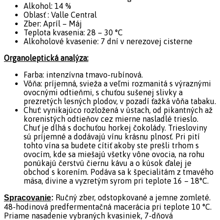
Alkohol: 14 %
Oblasť : Valle Central
Zber: Apríl – Máj
Teplota kvasenia: 28 – 30 °C
Alkoholové kvasenie: 7 dní v nerezovej cisterne
Organoleptická analýza:
Farba: intenzívna tmavo-rubínová.
Vôňa: príjemná, svieža a veľmi rozmanitá s výraznými
ovocnými odtieňmi, s chuťou sušenej slivky a
prezretých lesných plodov, v pozadí ťažká vôňa tabaku.
Chuť: vynikajúco rozložená v ústach, od pikantných až
korenistých odtieňov cez mierne nasladlé trieslo.
Chuť je dlhá s dochuťou horkej čokolády. Triesloviny
sú príjemné a dodávajú vínu krásnu plnosť. Pri pití
tohto vína sa budete cítiť akoby ste prešli trhom s
ovocím, kde sa miešajú všetky vône ovocia, na rohu
ponúkajú čerstvú čiernu kávu a o kúsok ďalej je
obchod s korením. Podáva sa k špecialitám z tmavého
mäsa, divine a vyzretým syrom pri teplote 16 – 18°C.
Ručný zber, odstopkované a jemne zomleté.
Spracovanie
:
48-hodinová predfermentačná macerácia pri teplote 10 °C.
Priame nasadenie vybraných kvasiniek, 7-dňová