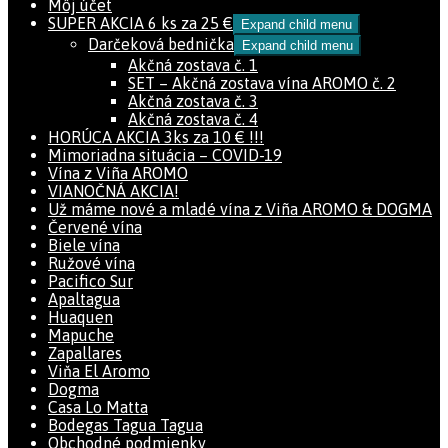
Môj účet
SUPER AKCIA 6 ks za 25 €
Expand child menu
Darčeková bednička
Expand child menu
Akčná zostava č. 1
SET – Akčná zostava vína AROMO č. 2
Akčná zostava č. 3
Akčná zostava č. 4
HORÚCA AKCIA 3ks za 10 € !!!
Mimoriadna situácia – COVID-19
Vína z Viña AROMO
VIANOČNÁ AKCIA!
Už máme nové a mladé vína z Viña AROMO & DOGMA
Červené vína
Biele vína
Ružové vína
Pacifico Sur
Apaltagua
Huaquen
Mapuche
Zapallares
Viňa El Aromo
Dogma
Casa Lo Matta
Bodegas Tagua Tagua
Obchodné podmienky