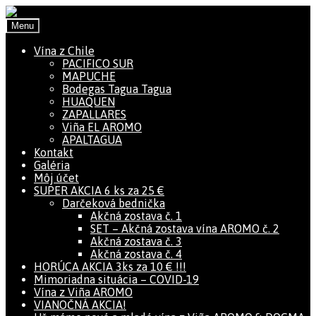
Preskočiť na navigáciu
Preskočiť na obsah
Menu
Vína z Chile
PACIFICO SUR
MAPUCHE
Bodegas Tagua Tagua
HUAQUEN
ZAPALLARES
Viña EL AROMO
APALTAGUA
Kontakt
Galéria
Môj účet
SUPER AKCIA 6 ks za 25 €
Darčeková bednička
Akčná zostava č. 1
SET – Akčná zostava vína AROMO č. 2
Akčná zostava č. 3
Akčná zostava č. 4
HORÚCA AKCIA 3ks za 10 € !!!
Mimoriadna situácia – COVID-19
Vína z Viña AROMO
VIANOČNÁ AKCIA!