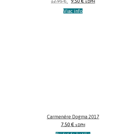
12.95
€
9.50
€
s DPH
Viac info
Carmenére Dogma 2017
7.50
€
s DPH