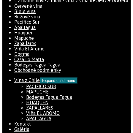
Už máme nové a mladé vína z Viña AROMO & DOGMA
Červené vína
Biele vína
Ružové vína
Pacifico Sur
Apaltagua
Huaquen
Mapuche
Zapallares
Viňa El Aromo
Dogma
Casa Lo Matta
Bodegas Tagua Tagua
Obchodné podmienky
Vína z Chile
Expand child menu
PACIFICO SUR
MAPUCHE
Bodegas Tagua Tagua
HUAQUEN
ZAPALLARES
Viña EL AROMO
APALTAGUA
Kontakt
Galéria