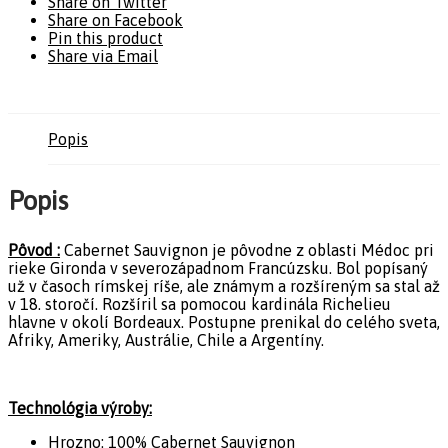
Share on Twitter
Share on Facebook
Pin this product
Share via Email
Popis
Popis
Pôvod :
Cabernet Sauvignon je pôvodne z oblasti Médoc pri
rieke Gironda v severozápadnom Francúzsku. Bol popísaný
už v časoch rímskej ríše, ale známym a rozšíreným sa stal až
v 18. storočí. Rozšíril sa pomocou kardinála Richelieu
hlavne v okolí Bordeaux. Postupne prenikal do celého sveta,
Afriky, Ameriky, Austrálie, Chile a Argentíny.
Technológia výroby:
Hrozno: 100% Cabernet Sauvignon