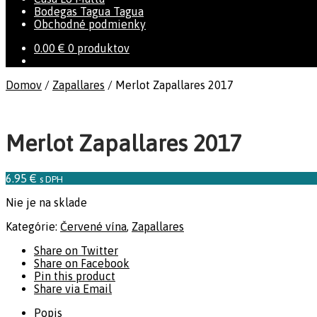
Bodegas Tagua Tagua
Obchodné podmienky
0.00
€
0 produktov
Domov
/
Zapallares
/
Merlot Zapallares 2017
Merlot Zapallares 2017
6.95
€
s DPH
Nie je na sklade
Kategórie:
Červené vína
,
Zapallares
Share on Twitter
Share on Facebook
Pin this product
Share via Email
Popis