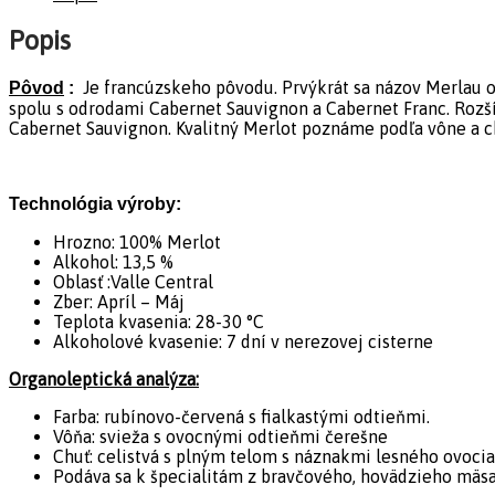
Popis
Je francúzskeho pôvodu. Prvýkrát sa názov Merlau o
Pôvod
:
spolu s odrodami Cabernet Sauvignon a Cabernet Franc. Rozšíril
Cabernet Sauvignon. Kvalitný Merlot poznáme podľa vône a chu
Technológia výroby:
Hrozno: 100% Merlot
Alkohol: 13,5 %
Oblasť :Valle Central
Zber: Apríl – Máj
Teplota kvasenia: 28-30 °C
Alkoholové kvasenie: 7 dní v nerezovej cisterne
Organoleptická analýza:
Farba: rubínovo-červená s fialkastými odtieňmi.
Vôňa: svieža s ovocnými odtieňmi čerešne
Chuť: celistvá s plným telom s náznakmi lesného ovocia
Podáva sa k špecialitám z bravčového, hovädzieho mäsa,