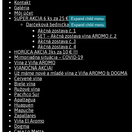
Kontakt
Galéria
Môj účet
SUPER AKCIA 6 ks za 25 €
Expand child menu
Darčeková bednička
Expand child menu
Akčná zostava č. 1
SET – Akčná zostava vína AROMO č. 2
Akčná zostava č. 3
Akčná zostava č. 4
HORÚCA AKCIA 3ks za 10 € !!!
Mimoriadna situácia – COVID-19
Vína z Viña AROMO
VIANOČNÁ AKCIA!
Už máme nové a mladé vína z Viña AROMO & DOGMA
Červené vína
Biele vína
Ružové vína
Pacifico Sur
Apaltagua
Huaquen
Mapuche
Zapallares
Viňa El Aromo
Dogma
Casa Lo Matta