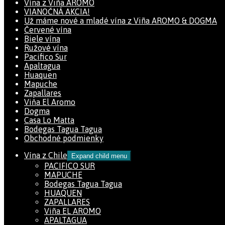
Vína z Viña AROMO
VIANOČNÁ AKCIA!
Už máme nové a mladé vína z Viña AROMO & DOGMA
Červené vína
Biele vína
Ružové vína
Pacifico Sur
Apaltagua
Huaquen
Mapuche
Zapallares
Viňa El Aromo
Dogma
Casa Lo Matta
Bodegas Tagua Tagua
Obchodné podmienky
Vína z Chile
Expand child menu
PACIFICO SUR
MAPUCHE
Bodegas Tagua Tagua
HUAQUEN
ZAPALLARES
Viña EL AROMO
APALTAGUA