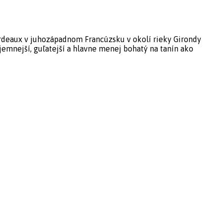
ordeaux v juhozápadnom Francúzsku v okolí rieky Girondy
e jemnejší, guľatejší a hlavne menej bohatý na tanín ako