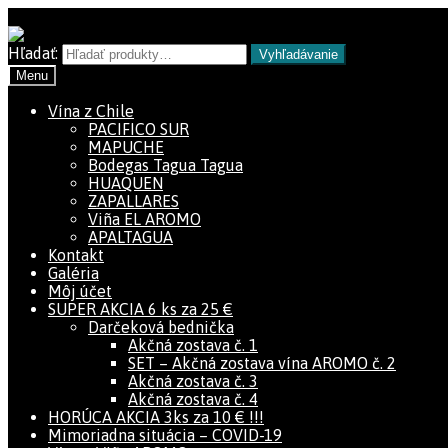
Preskočiť na navigáciu
Preskočiť na obsah
Hľadať:
Vyhľadávanie
Menu
Vína z Chile
PACIFICO SUR
MAPUCHE
Bodegas Tagua Tagua
HUAQUEN
ZAPALLARES
Viña EL AROMO
APALTAGUA
Kontakt
Galéria
Môj účet
SUPER AKCIA 6 ks za 25 €
Darčeková bednička
Akčná zostava č. 1
SET – Akčná zostava vína AROMO č. 2
Akčná zostava č. 3
Akčná zostava č. 4
HORÚCA AKCIA 3ks za 10 € !!!
Mimoriadna situácia – COVID-19