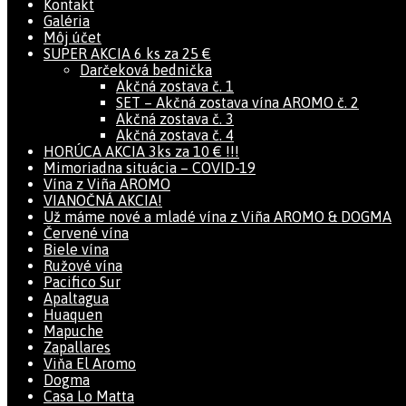
Kontakt
Galéria
Môj účet
SUPER AKCIA 6 ks za 25 €
Darčeková bednička
Akčná zostava č. 1
SET – Akčná zostava vína AROMO č. 2
Akčná zostava č. 3
Akčná zostava č. 4
HORÚCA AKCIA 3ks za 10 € !!!
Mimoriadna situácia – COVID-19
Vína z Viña AROMO
VIANOČNÁ AKCIA!
Už máme nové a mladé vína z Viña AROMO & DOGMA
Červené vína
Biele vína
Ružové vína
Pacifico Sur
Apaltagua
Huaquen
Mapuche
Zapallares
Viňa El Aromo
Dogma
Casa Lo Matta