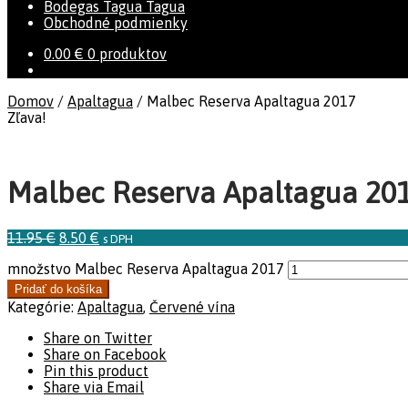
Bodegas Tagua Tagua
Obchodné podmienky
0.00
€
0 produktov
Domov
/
Apaltagua
/
Malbec Reserva Apaltagua 2017
Zľava!
Malbec Reserva Apaltagua 20
11.95
€
8.50
€
s DPH
množstvo Malbec Reserva Apaltagua 2017
Pridať do košíka
Kategórie:
Apaltagua
,
Červené vína
Share on Twitter
Share on Facebook
Pin this product
Share via Email