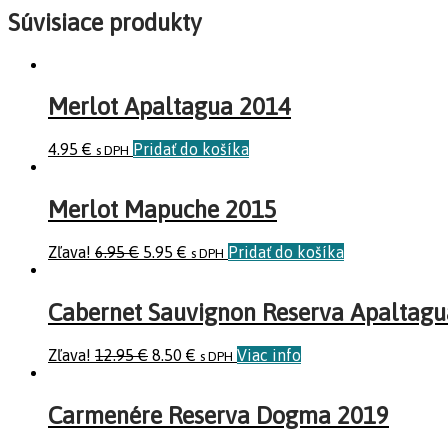
Súvisiace produkty
Merlot Apaltagua 2014
4.95
€
Pridať do košíka
s DPH
Merlot Mapuche 2015
Zľava!
6.95
€
5.95
€
Pridať do košíka
s DPH
Cabernet Sauvignon Reserva Apaltag
Zľava!
12.95
€
8.50
€
Viac info
s DPH
Carmenére Reserva Dogma 2019