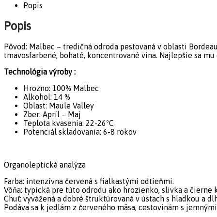
Popis
Popis
Pôvod: Malbec – tredičná odroda pestovaná v oblasti Bordeaux.
tmavosfarbené, bohaté, koncentrované vína. Najlepšie sa mu 
Technológia výroby :
Hrozno: 100% Malbec
Alkohol: 14 %
Oblast: Maule Valley
Zber: Apríl – Maj
Teplota kvasenia: 22-26ºC
Potenciál skladovania: 6-8 rokov
Organoleptická analýza
Farba: intenzívna červená s fialkastými odtieňmi.
Vôňa: typická pre túto odrodu ako hrozienko, slivka a čierne 
Chuť: vyvážená a dobré štruktúrovaná v ústach s hladkou a dl
Podáva sa k jedlám z červeného mäsa, cestovinám s jemný