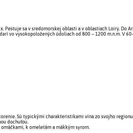
 Pestuje sa v sredomorskej oblasti a v oblastiach Loiry. Do Arg
darí vo vysokopoložených údoliach od 800 – 1200 m.n.m. V 60-t
korenie. Sú typickými charakteristikami vína zo svojho regionu
hou dochuťou.
mi omáčkami, k omeletám a mäkkým syrom.