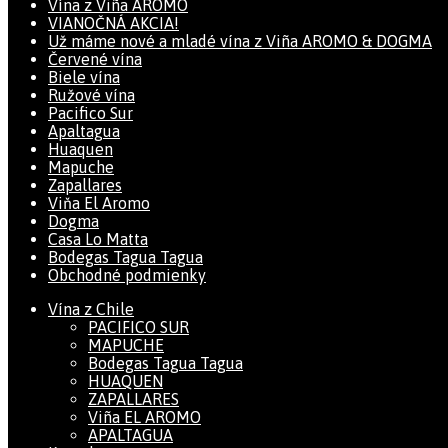
Vína z Viña AROMO
VIANOČNÁ AKCIA!
Už máme nové a mladé vína z Viña AROMO & DOGMA
Červené vína
Biele vína
Ružové vína
Pacifico Sur
Apaltagua
Huaquen
Mapuche
Zapallares
Viňa El Aromo
Dogma
Casa Lo Matta
Bodegas Tagua Tagua
Obchodné podmienky
Vína z Chile
PACIFICO SUR
MAPUCHE
Bodegas Tagua Tagua
HUAQUEN
ZAPALLARES
Viña EL AROMO
APALTAGUA