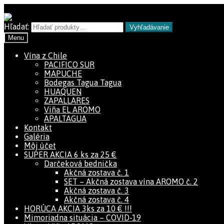
Preskočiť na navigáciu
Preskočiť na obsah
Hľadať:
Vyhľadávanie
Menu
Vína z Chile
PACIFICO SUR
MAPUCHE
Bodegas Tagua Tagua
HUAQUEN
ZAPALLARES
Viña EL AROMO
APALTAGUA
Kontakt
Galéria
Môj účet
SUPER AKCIA 6 ks za 25 €
Darčeková bednička
Akčná zostava č. 1
SET – Akčná zostava vína AROMO č. 2
Akčná zostava č. 3
Akčná zostava č. 4
HORÚCA AKCIA 3ks za 10 € !!!
Mimoriadna situácia – COVID-19