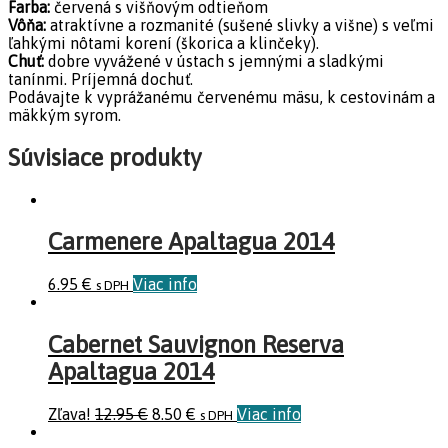
Farba:
červená s višňovým odtieňom
Vôňa:
atraktívne a rozmanité (sušené slivky a višne) s veľmi
ľahkými nôtami korení (škorica a klinčeky).
Chuť:
dobre vyvážené v ústach s jemnými a sladkými
tanínmi. Príjemná dochuť.
Podávajte k vyprážanému červenému mäsu, k cestovinám a
mäkkým syrom.
Súvisiace produkty
Carmenere Apaltagua 2014
6.95
€
Viac info
s DPH
Cabernet Sauvignon Reserva
Apaltagua 2014
Zľava!
12.95
€
8.50
€
Viac info
s DPH