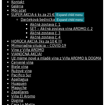
Kontakt
Galéria
Môj účet
SUPER AKCIA 6 ks za 25 €
Expand child menu
Darčeková bednička
Expand child menu
Akčná zostava č. 1
SET – Akčná zostava vína AROMO č. 2
Akčná zostava č. 3
Akčná zostava č. 4
HORÚCA AKCIA 3ks za 10 € !!!
Mimoriadna situácia – COVID-19
Vína z Viña AROMO
VIANOČNÁ AKCIA!
Už máme nové a mladé vína z Viña AROMO & DOGMA
Červené vína
Biele vína
Ružové vína
Pacifico Sur
Apaltagua
Huaquen
Mapuche
Zapallares
Viňa El Aromo
Dogma
Casa Lo Matta