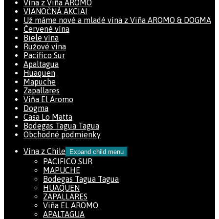
Vína z Viña AROMO
VIANOČNÁ AKCIA!
Už máme nové a mladé vína z Viña AROMO & DOGMA
Červené vína
Biele vína
Ružové vína
Pacifico Sur
Apaltagua
Huaquen
Mapuche
Zapallares
Viňa El Aromo
Dogma
Casa Lo Matta
Bodegas Tagua Tagua
Obchodné podmienky
Vína z Chile
Expand child menu
PACIFICO SUR
MAPUCHE
Bodegas Tagua Tagua
HUAQUEN
ZAPALLARES
Viña EL AROMO
APALTAGUA