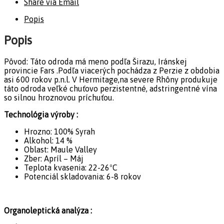
Share via Email
Popis
Popis
Pôvod:
Táto odroda má meno podľa Širazu, Iránskej
provincie Fars .Podľa viacerých pochádza z Perzie z obdobia
asi 600 rokov p.n.l. V Hermitage,na severe Rhôny produkuje
táto odroda veľké chuťovo perzistentné, adstringentné vína
so silnou hroznovou príchuťou.
Technológia výroby :
Hrozno: 100% Syrah
Alkohol: 14 %
Oblast: Maule Valley
Zber: Apríl – Máj
Teplota kvasenia: 22-26ºC
Potenciál skladovania: 6-8 rokov
Organoleptická analýza :