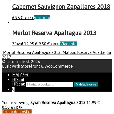
Cabernet Sauvignon Zapallares 2018
6.95
€
Viac info
s DPH
Merlot Reserva Apaltagua 2013
Zľava!
12.95
€
9.50
€
Viac info
s DPH
Merlot Reserva Apaltagua 2013
Malbec Reserva Apaltagua
2017
© Latintrade.sk 2026
Built with Storefront & WooCommerce
.
Môj účet
Hľadať
Hľadať:
Vyhľadávanie
0
You're viewing:
Syrah Reserva Apaltagua 2013
11.99
€
8.50
€
s DPH
Pridať do košíka