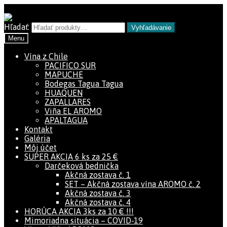
Preskočiť na navigáciu
Preskočiť na obsah
Hľadať:
Vyhľadávanie
Menu
Vína z Chile
PACIFICO SUR
MAPUCHE
Bodegas Tagua Tagua
HUAQUEN
ZAPALLARES
Viña EL AROMO
APALTAGUA
Kontakt
Galéria
Môj účet
SUPER AKCIA 6 ks za 25 €
Darčeková bednička
Akčná zostava č. 1
SET – Akčná zostava vína AROMO č. 2
Akčná zostava č. 3
Akčná zostava č. 4
HORÚCA AKCIA 3ks za 10 € !!!
Mimoriadna situácia – COVID-19