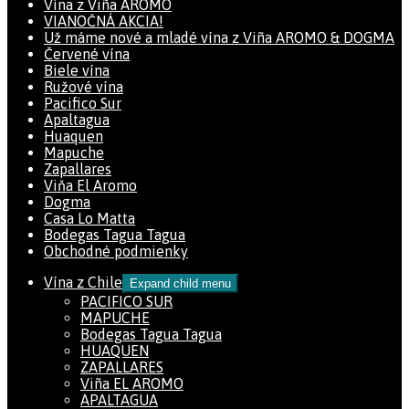
Vína z Viña AROMO
VIANOČNÁ AKCIA!
Už máme nové a mladé vína z Viña AROMO & DOGMA
Červené vína
Biele vína
Ružové vína
Pacifico Sur
Apaltagua
Huaquen
Mapuche
Zapallares
Viňa El Aromo
Dogma
Casa Lo Matta
Bodegas Tagua Tagua
Obchodné podmienky
Vína z Chile
Expand child menu
PACIFICO SUR
MAPUCHE
Bodegas Tagua Tagua
HUAQUEN
ZAPALLARES
Viña EL AROMO
APALTAGUA