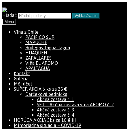
Preskočiť na navigáciu
Preskočiť na obsah
Hľadať:
Vyhľadávanie
Menu
Vína z Chile
PACIFICO SUR
MAPUCHE
Bodegas Tagua Tagua
HUAQUEN
ZAPALLARES
Viña EL AROMO
APALTAGUA
Kontakt
Galéria
Môj účet
SUPER AKCIA 6 ks za 25 €
Darčeková bednička
Akčná zostava č. 1
SET – Akčná zostava vína AROMO č. 2
Akčná zostava č. 3
Akčná zostava č. 4
HORÚCA AKCIA 3ks za 10 € !!!
Mimoriadna situácia – COVID-19