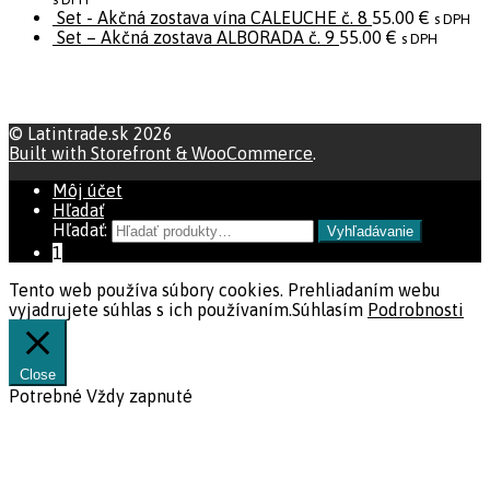
Set - Akčná zostava vína CALEUCHE č. 8
55.00
€
s DPH
Set – Akčná zostava ALBORADA č. 9
55.00
€
s DPH
© Latintrade.sk 2026
Built with Storefront & WooCommerce
.
Môj účet
Hľadať
Hľadať:
Vyhľadávanie
1
Tento web používa súbory cookies. Prehliadaním webu
vyjadrujete súhlas s ich používaním.
Súhlasím
Podrobnosti
Close
Potrebné
Vždy zapnuté