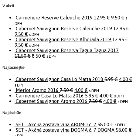
V akcii
Carmenere Reserve Caleuche 2019
12.95
€
9.50
€
s
DPH
Cabernet Sauvignon Reserve Caleuche 2019
12.95
€
9.50
€
s DPH
Cabernet Sauvignon Reserve Alborada 2019
12.95
€
9.50
€
s DPH
Cabernet Sauvignon Reserva Tagua Tagua 2017
11.50
€
8.50
€
s DPH
Najlacnejšie
Cabernet Sauvignon Casa Lo Matta 2018
5.95
€
4.00
€
s DPH
Merlot Aromo 2016
7.50
€
4.00
€
s DPH
Carmenére Casa Lo Matta 2016
5.95
€
4.00
€
s DPH
Cabernet Sauvignon Aromo 2016
7.50
€
4.00
€
s DPH
Najdrahšie
SET - Akčná zostava vína AROMO č. 2
58.00
€
s DPH
SET - Akčná zostava vína DOGMA č. 7 DOGMA
58.00
€
s DPH