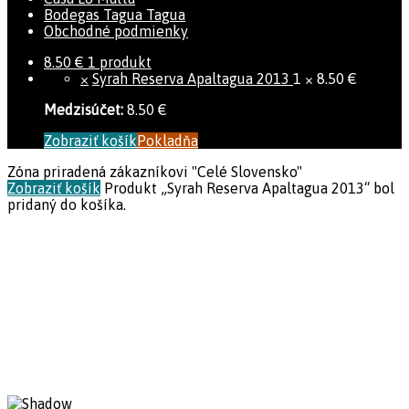
Bodegas Tagua Tagua
Obchodné podmienky
8.50
€
1 produkt
×
Syrah Reserva Apaltagua 2013
1 ×
8.50
€
Medzisúčet:
8.50
€
Zobraziť košík
Pokladňa
Zóna priradená zákazníkovi "Celé Slovensko"
Zobraziť košík
Produkt „Syrah Reserva Apaltagua 2013“ bol
pridaný do košíka.