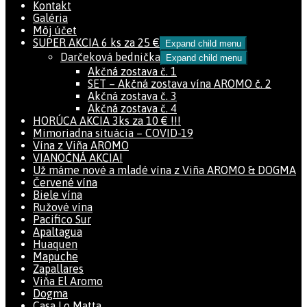
Kontakt
Galéria
Môj účet
SUPER AKCIA 6 ks za 25 €
Expand child menu
Darčeková bednička
Expand child menu
Akčná zostava č. 1
SET – Akčná zostava vína AROMO č. 2
Akčná zostava č. 3
Akčná zostava č. 4
HORÚCA AKCIA 3ks za 10 € !!!
Mimoriadna situácia – COVID-19
Vína z Viña AROMO
VIANOČNÁ AKCIA!
Už máme nové a mladé vína z Viña AROMO & DOGMA
Červené vína
Biele vína
Ružové vína
Pacifico Sur
Apaltagua
Huaquen
Mapuche
Zapallares
Viňa El Aromo
Dogma
Casa Lo Matta