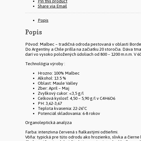
Pin this product
Share via Email
Popis
Popis
Pôvod: Malbec – tradičná odroda pestovaná v oblasti Bordeau
Do Argentíny a Chile prišla na začiatku 20 storočia. Dáva t
darí vo vysoko položených údoliach od 800 – 1200 m.n.m. V 60
Technológia výroby :
Hrozno: 100% Malbec
Alkohol: 13.5 %
Oblast: Maule Valley
Zber: Apríl – Maj
Zvyškový cukor: <3,5 g/l
Celková kyslosť: 4,50 – 5,90 g/l v C4H6O6
PH: 3,62-3,67
Teplota kvasenia: 22-26ºC
Potenciál skladovania: 6-8 rokov
Organoleptická analýza
Farba: intenzívna červená s fialkastými odtieňmi.
Vôňa: typická pre túto odrodu ako hrozienko, slivka a čierne 