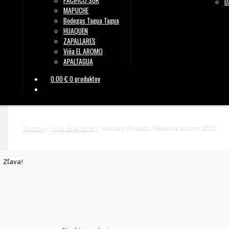
PACIFICO SUR
D
MAPUCHE
Bodegas Tagua Tagua
HUAQUEN
ZAPALLARES
Viña EL AROMO
APALTAGUA
0.00
€
0 produktov
Domov
/
Viňa El Aromo
/
Malbec Privado Reserva Aromo 2020
Zľava!