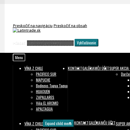
Preskočiť na navigáciu
Preskočiť na obsah
Vyhľadávanie
Hľadať:
Menu
VÍNA Z CHILE
KONTAKT
GALÉRIA
MÔJ ÚČET
SUPER AKCIA 
PACIFICO SUR
Darče
MAPUCHE
Bodegas Tagua Tagua
HUAQUEN
ZAPALLARES
Viña EL AROMO
APALTAGUA
KONTAKT
GALÉRIA
MÔJ ÚČET
VÍNA Z CHILE
Expand child menu
SUPER AK