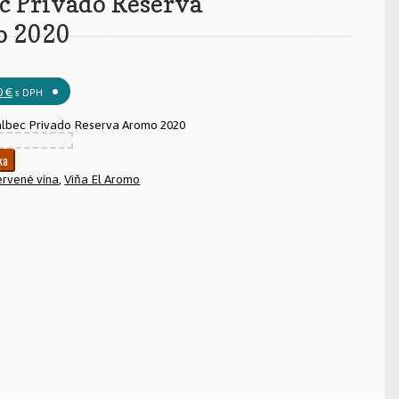
c Privado Reserva
 2020
0
€
s DPH
lbec Privado Reserva Aromo 2020
ka
ervené vína
,
Viňa El Aromo