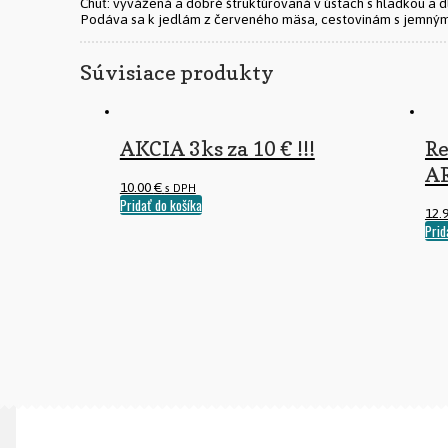
Chuť: vyvážená a dobré štruktúrovaná v ústach s hladkou a 
Podáva sa k jedlám z červeného mäsa, cestovinám s jemný
Súvisiace produkty
AKCIA 3ks za 10 € !!!
Re
A
10.00
€
s DPH
Pridať do košíka
12.
Prid