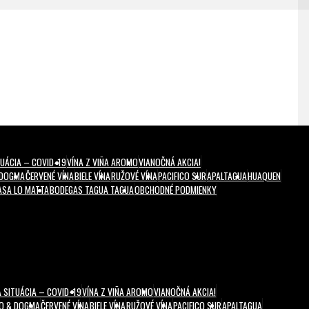
UÁCIA – COVID-19
VÍNA Z VIÑA AROMO
VIANOČNÁ AKCIA!
 DOGMA
ČERVENÉ VÍNA
BIELE VÍNA
RUŽOVÉ VÍNA
PACIFICO SUR
APALTAGUA
HUAQUEN
ASA LO MATTA
BODEGAS TAGUA TAGUA
OBCHODNÉ PODMIENKY
 SITUÁCIA – COVID-19
VÍNA Z VIÑA AROMO
VIANOČNÁ AKCIA!
MO & DOGMA
ČERVENÉ VÍNA
BIELE VÍNA
RUŽOVÉ VÍNA
PACIFICO SUR
APALTAGUA