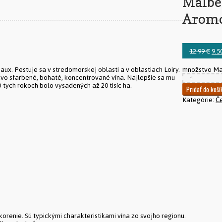
Malbe
Aromo
12.99
€
9.5
množstvo Ma
x. Pestuje sa v stredomorskej oblasti a v oblastiach Loiry.
mavo sfarbené, bohaté, koncentrované vína. Najlepšie sa mu
-tych rokoch bolo vysadených až 20 tisíc ha.
Pridať do koší
Kategórie:
Č
korenie. Sú typickými charakteristikami vína zo svojho regionu.