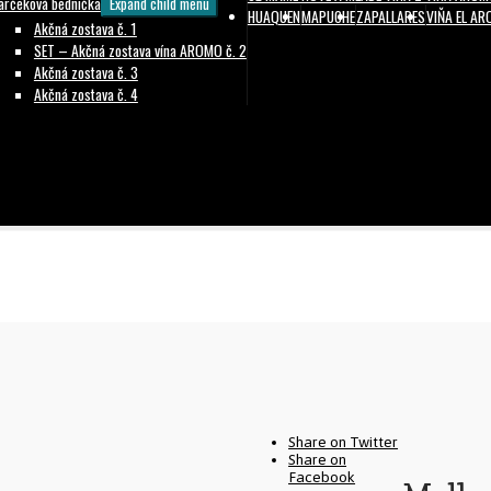
arčeková bednička
Expand child menu
HUAQUEN
MAPUCHE
ZAPALLARES
VIŇA EL A
Akčná zostava č. 1
SET – Akčná zostava vína AROMO č. 2
Akčná zostava č. 3
Akčná zostava č. 4
Share on Twitter
Share on
Facebook