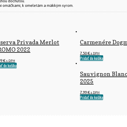
dlhou dochuťou.
mi omáčkami, k omeletám a mäkkým syrom.
serva Privada Merlot
Carmenére Dogm
ROMO 2022
7.50
€
s DPH
Pridať do košíka
99
€
s DPH
ať do košíka
Sauvignon Blan
2025
7.99
€
s DPH
Pridať do košíka