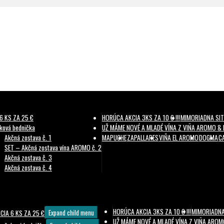
6 KS ZA 25 €
HORÚCA AKCIA 3KS ZA 10 € !!!
MIMORIADNA SIT
ková bednička
UŽ MÁME NOVÉ A MLADÉ VÍNA Z VIÑA AROMO &
Akčná zostava č. 1
MAPUCHE
ZAPALLARES
VIŇA EL AROMO
DOGMA
C
SET – Akčná zostava vína AROMO č. 2
Akčná zostava č. 3
Akčná zostava č. 4
HORÚCA AKCIA 3KS ZA 10 € !!!
MIMORIADNA
CIA 6 KS ZA 25 €
Expand child menu
UŽ MÁME NOVÉ A MLADÉ VÍNA Z VIÑA ARO