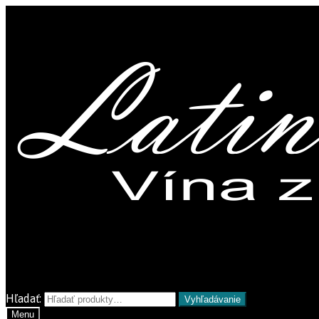
Preskočiť na navigáciu
Preskočiť na obsah
Hľadať:
Vyhľadávanie
Menu