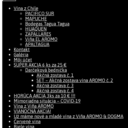
Vína z Chile
PACIFICO SUR
MAPUCHE
Bodegas Tagua Tagua
HUAQUEN
ZAPALLARES
Viña EL AROMO
APALTAGUA
Kontakt
Galéria
Môj účet
SUPER AKCIA 6 ks za 25 €
Darčeková bednička
Akčná zostava č. 1
SET – Akčná zostava vína AROMO č. 2
Akčná zostava č. 3
Akčná zostava č. 4
HORÚCA AKCIA 3ks za 10 € !!!
Mimoriadna situácia – COVID-19
Vína z Viña AROMO
VIANOČNÁ AKCIA!
Už máme nové a mladé vína z Viña AROMO & DOGMA
Červené vína
Biele vína