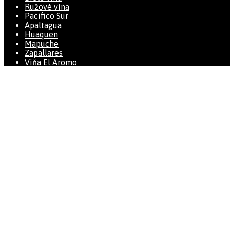
Ružové vína
Pacifico Sur
Apaltagua
Huaquen
Mapuche
Zapallares
Viňa El Aromo
Dogma
Casa Lo Matta
Bodegas Tagua Tagua
Obchodné podmienky
Vína z Chile
PACIFICO SUR
MAPUCHE
Bodegas Tagua Tagua
HUAQUEN
ZAPALLARES
Viña EL AROMO
APALTAGUA
Kontakt
Galéria
Môj účet
SUPER AKCIA 6 ks za 25 €
Darčeková bednička