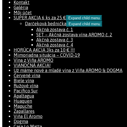
Kontakt
Galéria
Môj účet
SUPER AKCIA 6 ks za 25 €
Expand child menu
Darčeková bednička
Expand child menu
Akčná zostava č. 1
SET – Akčná zostava vína AROMO č. 2
Akčná zostava č. 3
Akčná zostava č. 4
HORÚCA AKCIA 3ks za 10 € !!!
Mimoriadna situácia – COVID-19
Vína z Viña AROMO
VIANOČNÁ AKCIA!
Už máme nové a mladé vína z Viña AROMO & DOGMA
Červené vína
Biele vína
Ružové vína
Pacifico Sur
Apaltagua
Huaquen
Mapuche
Zapallares
Viňa El Aromo
Dogma
Casa Lo Matta