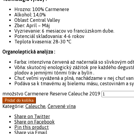
Hrozno: 100% Carmenere
Alkohol: 14,0%
Oblasť: Central Valley
Zber: Apríl – Máj
Vyzrievanie: 6 mesiacov vo francúzskom dube.
Potenciál skladovania: 4-6 rokov
Teplota kvasenia: 28-30 °C
Organoleptická analýza :
Farba: intenzívna červená až načernalá so slivkovým o
Vôňa: skutočný enologický zážitok pre každého degustát
plodov a jemnými tónmi tráv a bylín .
Chuť: veľmi vyvážená a plná, nachádzame v nej chuť van
Podáva sa k tmavému aj bielemu mäsu, cestovinám a syr
množstvo Carmenere Reserve Caleuche 2019
Pridať do košíka
Kategórie:
Caleuche
,
Červené vína
Share on Twitter
Share on Facebook
Pin this product
Share via Email