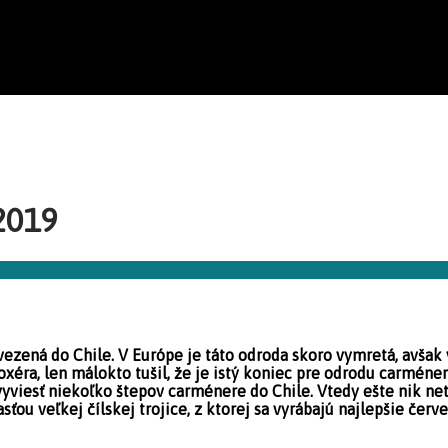
2019
zená do Chile. V Európe je táto odroda skoro vymretá, avšak v
yloxéra, len málokto tušil, že je istý koniec pre odrodu carmé
vyviesť niekoľko štepov carménere do Chile. Vtedy ešte nik net
u veľkej čílskej trojice, z ktorej sa vyrábajú najlepšie červe