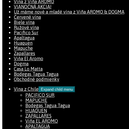
Vína z Viña AROMO
VIANOČNÁ AKCIA!
Už máme nové a mladé vína z Viña AROMO & DOGMA
Červené vína
Biele vína
Ružové vína
Pacifico Sur
Apaltagua
Huaquen
Mapuche
Zapallares
Viňa El Aromo
Dogma
Casa Lo Matta
Bodegas Tagua Tagua
Obchodné podmienky
Vína z Chile
Expand child menu
PACIFICO SUR
MAPUCHE
Bodegas Tagua Tagua
HUAQUEN
ZAPALLARES
Viña EL AROMO
APALTAGUA