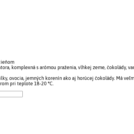
dtieňom
ora, komplexná s arómou praženia, vlhkej zeme, čokolády, van
ilky, ovocia, jemných korenín ako aj horúcej čokolády. Má veľm
om pri teplote 18-20 °C.