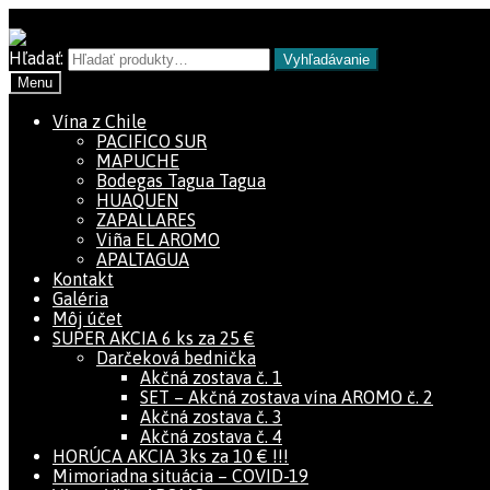
Preskočiť na navigáciu
Preskočiť na obsah
Hľadať:
Vyhľadávanie
Menu
Vína z Chile
PACIFICO SUR
MAPUCHE
Bodegas Tagua Tagua
HUAQUEN
ZAPALLARES
Viña EL AROMO
APALTAGUA
Kontakt
Galéria
Môj účet
SUPER AKCIA 6 ks za 25 €
Darčeková bednička
Akčná zostava č. 1
SET – Akčná zostava vína AROMO č. 2
Akčná zostava č. 3
Akčná zostava č. 4
HORÚCA AKCIA 3ks za 10 € !!!
Mimoriadna situácia – COVID-19