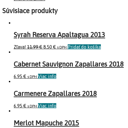
Súvisiace produkty
Syrah Reserva Apaltagua 2013
Zľava!
11.99
€
8.50
€
Pridať do košíka
s DPH
Cabernet Sauvignon Zapallares 2018
6.95
€
Viac info
s DPH
Carmenere Zapallares 2018
6.95
€
Viac info
s DPH
Merlot Mapuche 2015