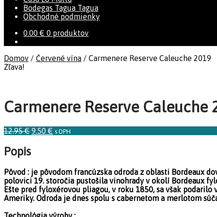
Bodegas Tagua Tagua
Obchodné podmienky
0.00
€
0 produktov
Domov
/
Červené vína
/
Carmenere Reserve Caleuche 2019
Zľava!
Carmenere Reserve Caleuche 
12.95
€
9.50
€
s DPH
Popis
Pôvod : je pôvodom francúzska odroda z oblasti Bordeaux dove
polovici 19. storočia pustošila vinohrady v okolí Bordeaux f
Ešte pred fyloxérovou pliagou, v roku 1850, sa však podarilo 
Ameriky. Odroda je dnes spolu s cabernetom a merlotom súčasťo
Technológia výroby :